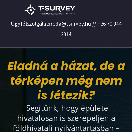
Ügyfélszolgálat:iroda@tsurvey.hu // +36 70 944
3314
Eladná a házat, de a
térképen még nem
is létezik?
Segítünk, hogy épülete
hivatalosan is szerepeljen a
földhivatali nyilvántartásban –