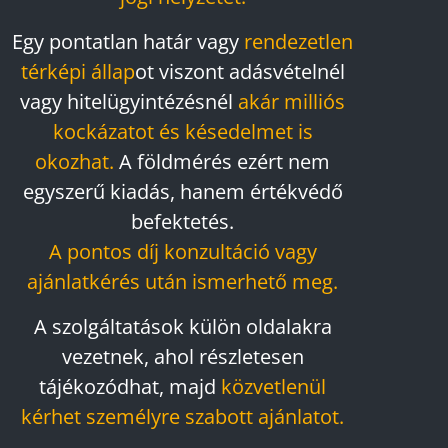
Egy pontatlan határ vagy
rendezetlen
térképi állap
ot viszont adásvételnél
vagy hitelügyintézésnél
akár milliós
kockázatot és késedelmet is
okozhat.
A földmérés ezért nem
egyszerű kiadás, hanem értékvédő
befektetés.
A pontos díj konzultáció vagy
ajánlatkérés után ismerhető meg.
A szolgáltatások külön oldalakra
vezetnek, ahol részletesen
tájékozódhat, majd
közvetlenül
kérhet személyre szabott ajánlatot.