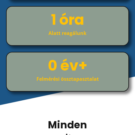
1
 óra
Alatt reagálunk
0
 év+
Felmérési össztapasztalat
Minden