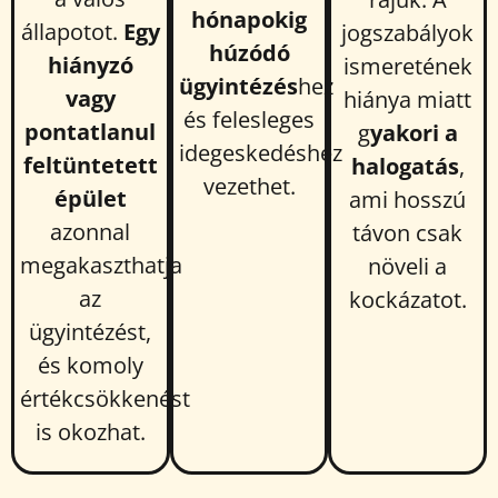
hónapokig
állapotot.
Egy
jogszabályok
húzódó
hiányzó
ismeretének
ügyintézés
hez
vagy
hiánya miatt
és felesleges
pontatlanul
g
yakori a
idegeskedéshez
feltüntetett
halogatás
,
vezethet.
épület
ami hosszú
azonnal
távon csak
megakaszthatja
növeli a
az
kockázatot.
ügyintézést,
és komoly
értékcsökkenést
is okozhat.