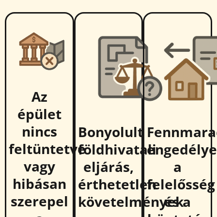
Az
épület
nincs
Bonyolult
Fennmara
feltüntetve
földhivatali
engedélye
vagy
eljárás,
a
hibásan
érthetetlen
felelősség
szerepel
követelmények
és a