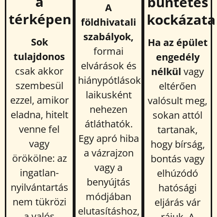
a
büntetés
A
térképen
kockázata
földhivatali
szabályok,
Sok
Ha az épület
formai
tulajdonos
engedély
elvárások és
csak akkor
nélkül
vagy
hiánypótlások
szembesül
eltérően
laikusként
ezzel, amikor
valósult meg,
nehezen
eladna, hitelt
sokan attól
átláthatók.
venne fel
tartanak,
Egy apró hiba
vagy
hogy bírság,
a vázrajzon
örökölne: az
bontás vagy
vagy a
ingatlan-
elhúzódó
benyújtás
nyilvántartás
hatósági
módjában
nem tükrözi
eljárás vár
elutasításhoz,
a valós
rájuk. A