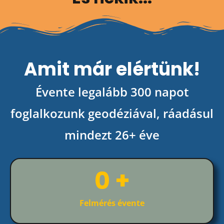
Amit már elértünk!
Évente legalább 300 napot
foglalkozunk geodéziával, ráadásul
mindezt 26+ éve
0
 +
Felmérés évente