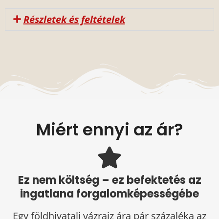
Részletek és feltételek
Miért ennyi az ár?
Ez nem költség – ez befektetés az
ingatlana forgalomképességébe
Egy földhivatali vázrajz ára pár százaléka az