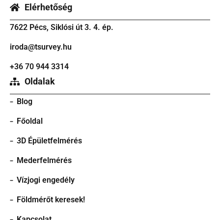
Elérhetőség
7622 Pécs, Siklósi út 3. 4. ép.
iroda@tsurvey.hu
+36 70 944 3314
Oldalak
Blog
Főoldal
3D Épületfelmérés
Mederfelmérés
Vízjogi engedély
Földmérőt keresek!
Kapcsolat