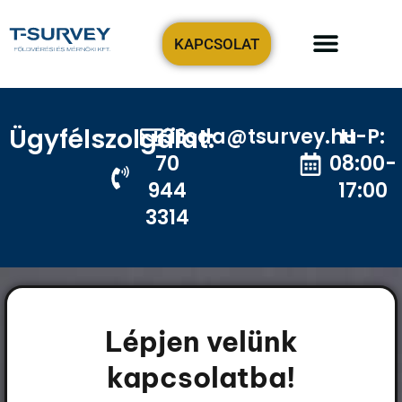
KAPCSOLAT
Precíziós tervezési-geodézia
Földmérőt keresek!
Ügyfélszolgálat:
+36
iroda@tsurvey.hu
H-P:
70
08:00-
944
17:00
3314
Lépjen velünk
kapcsolatba!