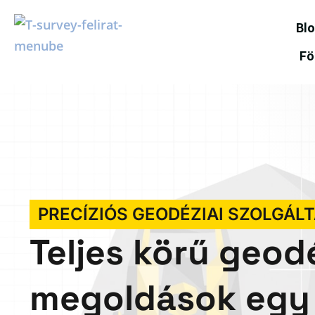
Bl
Fö
PRECÍZIÓS GEODÉZIAI SZOLGÁL
Teljes körű geod
megoldások egy