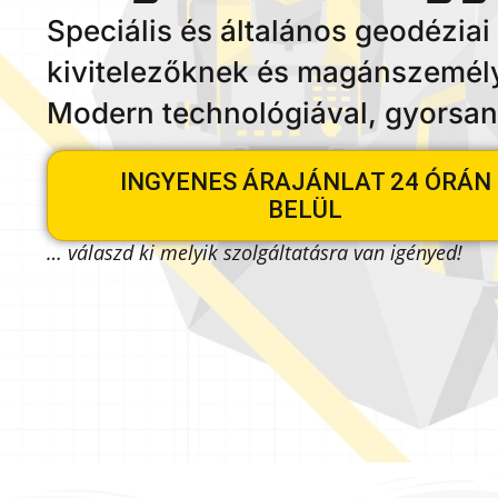
Speciális és általános geodéziai
kivitelezőknek és magánszemél
Modern technológiával, gyorsan
INGYENES ÁRAJÁNLAT 24 ÓRÁN
BELÜL
… válaszd ki melyik szolgáltatásra van igényed!