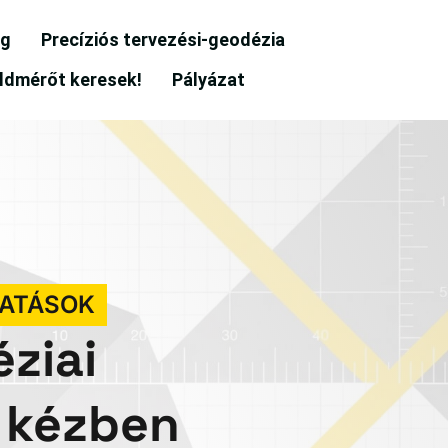
og
Precíziós tervezési-geodézia
ldmérőt keresek!
Pályázat
TATÁSOK
éziai
 kézben