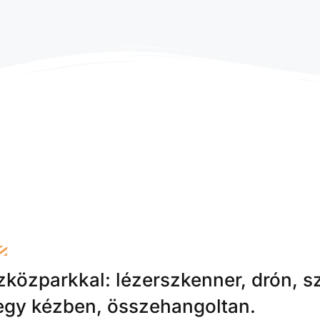
zközparkkal: lézerszkenner, drón, s
egy kézben, összehangoltan.