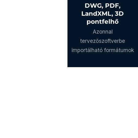
DWG, PDF,
LandXML, 3D
pontfelhő
Azonnal
tervezőszoftverbe
importálható formátumok