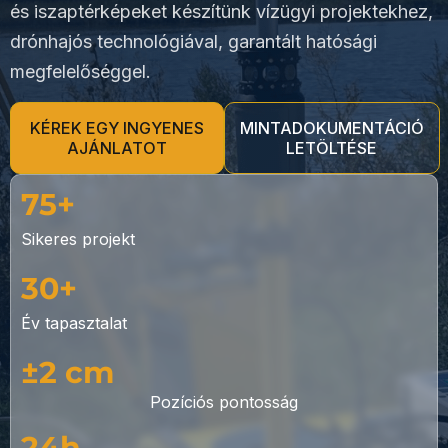
és iszaptérképeket készítünk vízügyi projektekhez,
drónhajós technológiával, garantált hatósági
megfelelőséggel.
KÉREK EGY INGYENES
MINTADOKUMENTÁCIÓ
AJÁNLATOT
LETÖLTÉSE
75+
Sikeres projekt
30+
Év tapasztalat
±2 cm
Pozíciós pontosság
24h