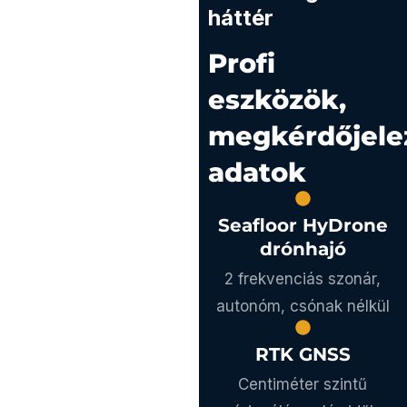
háttér
Profi
eszközök,
megkérdőjele
adatok
Seafloor HyDrone
drónhajó
2 frekvenciás szonár,
autonóm, csónak nélkül
RTK GNSS
Centiméter szintű