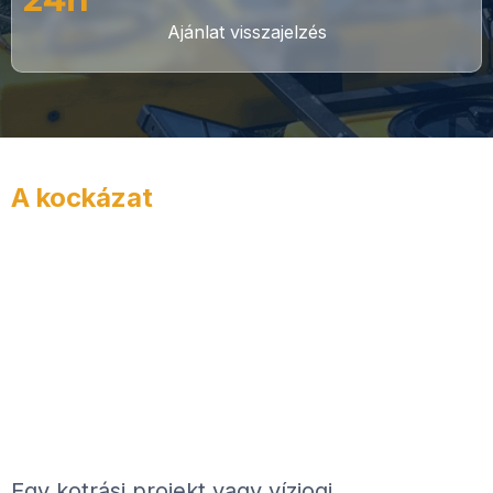
Ajánlat visszajelzés
A kockázat
Egy kotrási projekt vagy vízjogi