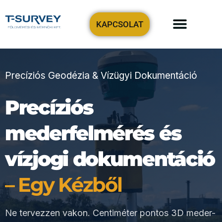
KAPCSOLAT
Precíziós tervezési-geodézia
Földmérőt keresek!
Precíziós Geodézia & Vízügyi Dokumentáció
Precíziós
mederfelmérés és
vízjogi dokumentáció
– Egy Kézből
Ne tervezzen vakon. Centiméter pontos 3D meder-