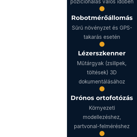
pozícionálás valós időben
Robotmérőállomás
Sűrű növényzet és GPS-
takarás esetén
Lézerszkenner
Műtárgyak (zsilipek,
töltések) 3D
dokumentálásához
Drónos ortofotózás
Környezeti
modellezéshez,
partvonal-felméréshez