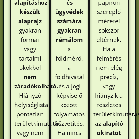
alapításhoz
és
papíron
készült
ügyvédek
szereplő
alaprajz
számára
méretei
gyakran
gyakran
sokszor
formai
rémálom
eltérnek.
vagy
a
Ha a
tartalmi
földmérő,
felmérés
okokból
a
nem elég
nem
földhivatal
precíz,
záradékolható.
és a jogi
vagy
Hiányzó
képviselő
hiányzik a
helyiséglista,
közötti
részletes
pontatlan
folyamatos
területkimutatás
területkimutatás
közvetítés.
az
alapító
vagy nem
Ha nincs
okiratot