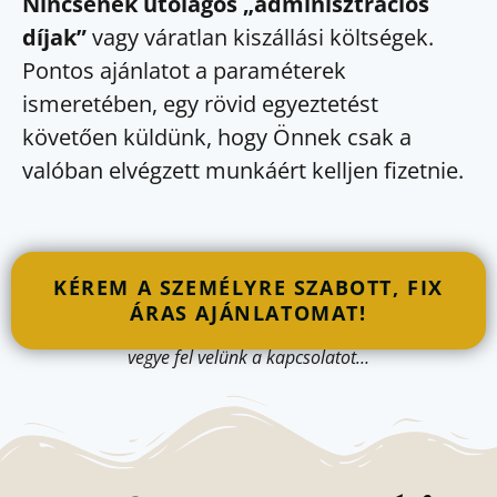
Nincsenek utólagos „adminisztrációs
díjak”
vagy váratlan kiszállási költségek.
Pontos ajánlatot a paraméterek
ismeretében, egy rövid egyeztetést
követően küldünk, hogy Önnek csak a
valóban elvégzett munkáért kelljen fizetnie.
KÉREM A SZEMÉLYRE SZABOTT, FIX
ÁRAS AJÁNLATOMAT!
vegye fel velünk a kapcsolatot…