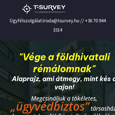
Ügyfélszolgálat:iroda@tsurvey.hu // +36 70 944
3314
"Vége a földhivatali
rémálomnak"
Alaprajz, ami átmegy, mint kés 
vajon!
Megcsináljuk a tökéletes,
„ügyvédbiztos”
társasház