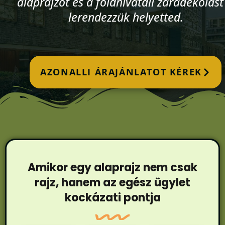
alaprajzot és a földhivatali záradékolást 
lerendezzük helyetted.
AZONALLI ÁRAJÁNLATOT KÉREK
Amikor egy alaprajz nem csak
rajz, hanem az egész ügylet
kockázati pontja