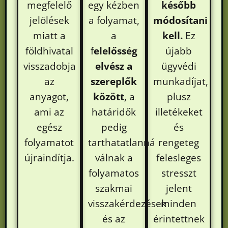
megfelelő
egy kézben
később
jelölések
a folyamat,
módosítani
miatt a
a
kell.
Ez
földhivatal
f
elelősség
újabb
visszadobja
elvész a
ügyvédi
az
szereplők
munkadíjat,
anyagot,
között
, a
plusz
ami az
határidők
illetékeket
egész
pedig
és
folyamatot
tarthatatlanná
rengeteg
újraindítja.
válnak a
felesleges
folyamatos
stresszt
szakmai
jelent
visszakérdezések
minden
és az
érintettnek