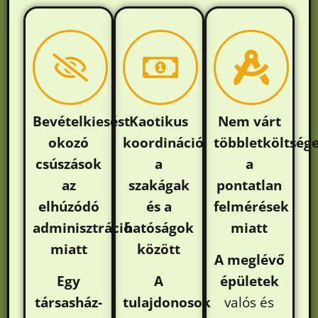
Bevételkiesést
Kaotikus
Nem várt
okozó
koordináció
többletköltség
csúszások
a
a
az
szakágak
pontatlan
elhúzódó
és a
felmérések
adminisztráció
hatóságok
miatt
miatt
között
A meglévő
Egy
A
épületek
társasház-
tulajdonosok
valós és