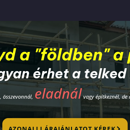
d a "földben" a
an érhet a telked 
eladnál
, összevonnál,
vagy építkeznél, de
AZONALLI ÁRAJÁNLATOT KÉREK