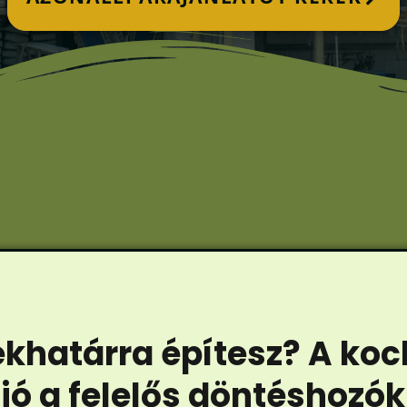
ekhatárra építesz? A k
ió a felelős döntéshozó