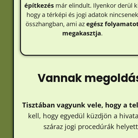
építkezés
már elindult. Ilyenkor derül ki
hogy a térképi és jogi adatok nincsene
összhangban, ami az
egész folyamato
megakasztja
.
Vannak megoldáso
Tisztában vagyunk vele, hogy a te
kell, hogy egyedül küzdjön a hivata
száraz jogi procedúrák helyet