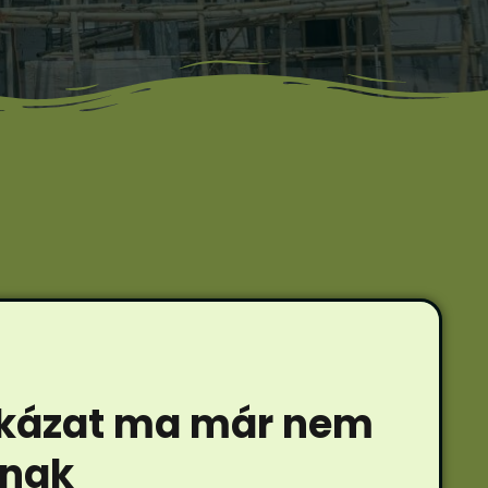
ockázat ma már nem
knak