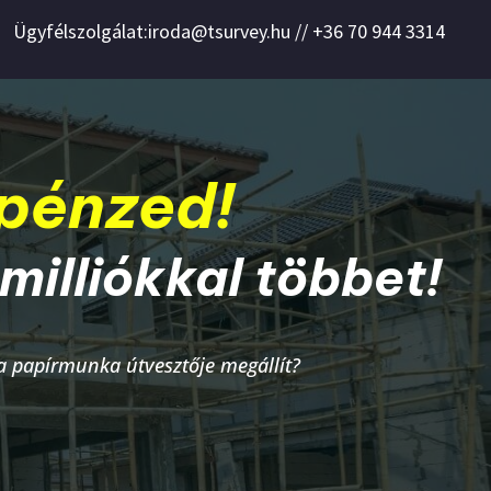
Ügyfélszolgálat:iroda@tsurvey.hu // +36 70 944 3314
 pénzed!
milliókkal többet!
 a papírmunka útvesztője megállít?