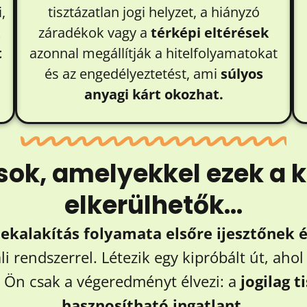
,
tisztázatlan jogi helyzet, a hiányzó
k
záradékok vagy a
térképi eltérések
t
azonnal megállítják a hitelfolyamatokat
és az engedélyeztetést, ami
súlyos
anyagi kárt okozhat.
k, amelyekkel ezek a 
elkerülhetők...
lekalakítás folyamata elsőre ijesztőnek 
li rendszerrel. Létezik egy kipróbált út, aho
t Ön csak a végeredményt élvezi: a
jogilag t
hasznosítható ingatlant.