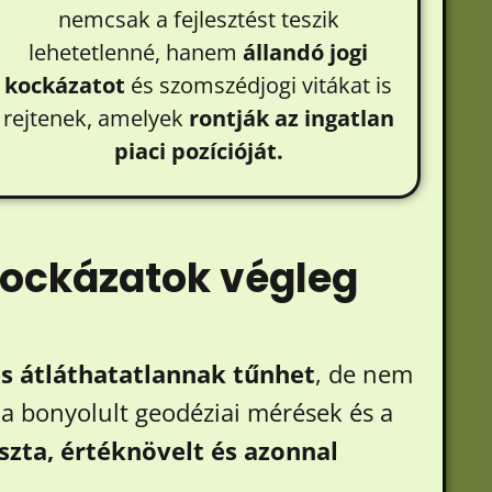
nemcsak a fejlesztést teszik
lehetetlenné, hanem
állandó jogi
kockázatot
és szomszédjogi vitákat is
rejtenek, amelyek
rontják az ingatlan
piaci pozícióját.
kockázatok végleg
és átláthatatlannak tűnhet
, de nem
l a bonyolult geodéziai mérések és a
iszta, értéknövelt és azonnal