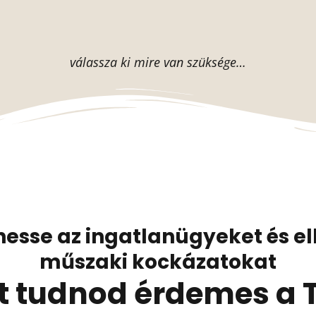
válassza ki mire van szüksége…
hesse az ingatlanügyeket és elk
műszaki kockázatokat
t tudnod érdemes a T