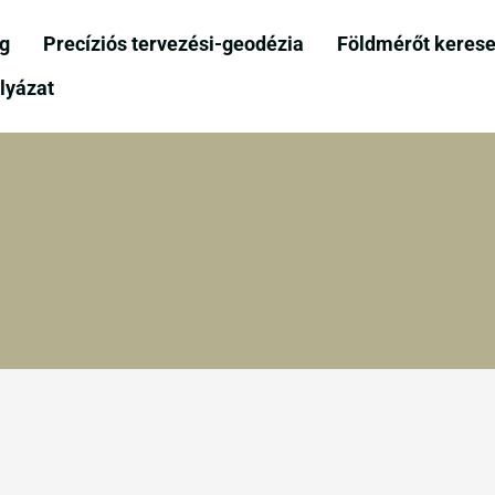
og
Precíziós tervezési-geodézia
Földmérőt kerese
lyázat