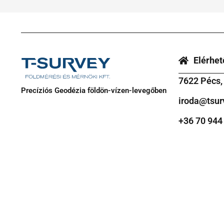
Elérhe
7622 Pécs, S
Precíziós Geodézia földön-vízen-levegőben
iroda@tsur
+36 70 944