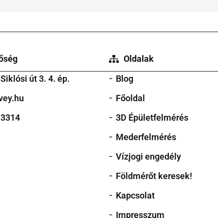
tőség
Oldalak
iklósi út 3. 4. ép.
Blog
vey.hu
Főoldal
 3314
3D Épületfelmérés
Mederfelmérés
Vízjogi engedély
Földmérőt keresek!
Kapcsolat
Impresszum