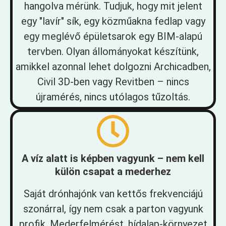
hangolva mérünk. Tudjuk, hogy mit jelent
egy "lavír" sík, egy közműakna fedlap vagy
egy meglévő épületsarok egy BIM-alapú
tervben. Olyan állományokat készítünk,
amikkel azonnal lehet dolgozni Archicadben,
Civil 3D-ben vagy Revitben – nincs
újramérés, nincs utólagos tűzoltás.
A víz alatt is képben vagyunk – nem kell
külön csapat a mederhez
Saját drónhajónk van kettős frekvenciájú
szonárral, így nem csak a parton vagyunk
profik. Mederfelmérést, hídalap-környezet