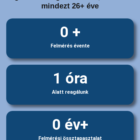
mindezt 26+ éve
0
 +
Felmérés évente
1
 óra
Alatt reagálunk
0
 év+
Felmérési össztapasztalat