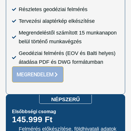
Részletes geodéziai felmérés
Tervezési alaptérkép elkészítése
Megrendeléstől számított 15 munkanapon
belül történő munkavégzés
Geodéziai felmérés (EOV és Balti helyes)
átadása PDF és DWG formátumban
MEGRENDELEM
NÉPSZERŰ
Elsőbbségi csomag
145.999 Ft
Felmérés előkészítése, földhivatali adatok