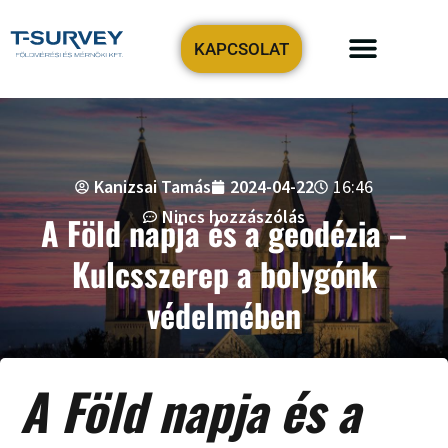
KAPCSOLAT
Precíziós tervezési-geodézia
Földmérőt keresek!
Kanizsai Tamás
2024-04-22
16:46
Nincs hozzászólás
A Föld napja és a geodézia –
Kulcsszerep a bolygónk
védelmében
A Föld napja és a