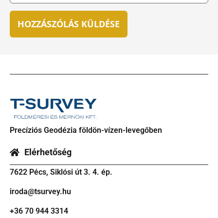
Precíziós Geodézia földön-vízen-levegőben
Elérhetőség
7622 Pécs, Siklósi út 3. 4. ép.
iroda@tsurvey.hu
+36 70 944 3314