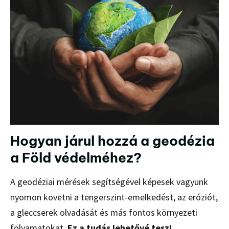
Hogyan járul hozzá a geodézia
a Föld védelméhez?
A geodéziai mérések segítségével képesek vagyunk
nyomon követni a tengerszint-emelkedést, az eróziót,
a gleccserek olvadását és más fontos környezeti
folyamatokat.
Ez a tudás lehetővé teszi