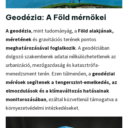
Geodézia: A Föld mérnökei
A geodézia
, mint tudományág, a
Föld alakjának,
méretének
és gravitációs terének pontos
meghatározásával foglalkozik
. A geodéziában
dolgozó szakemberek adatai nélkülözhetetlenek az
urbanizáció, mezőgazdaság és katasztrófa-
menedzsment terén. Ezen túlmenően, a
geodéziai
mérések segítenek a tengerszint-emelkedés, az
elmozdulások és a klímaváltozás hatásainak
monitorozásában
, ezáltal közvetlenül támogatva a
környezetvédelmi intézkedéseket.