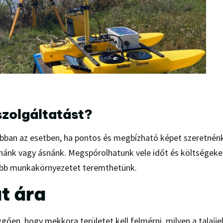
szolgáltatást?
 abban az esetben, ha pontos és megbízható képet szeretnénk
tanánk vagy ásnánk. Megspórolhatunk vele időt és költségeke
sabb munkakörnyezetet teremthetünk.
at ára
üggően, hogy mekkora területet kell felmérni, milyen a talajje