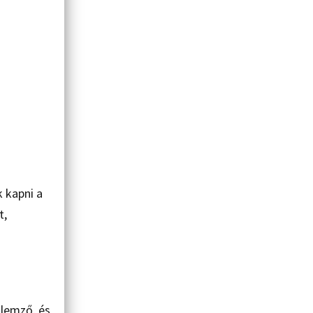
 kapni a
t,
llemző, és