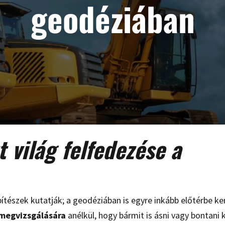
geodéziában
t világ felfedezése a
építészek kutatják; a geodéziában is egyre inkább előtérbe ker
 megvizsgálására
anélkül, hogy bármit is ásni vagy bontani k