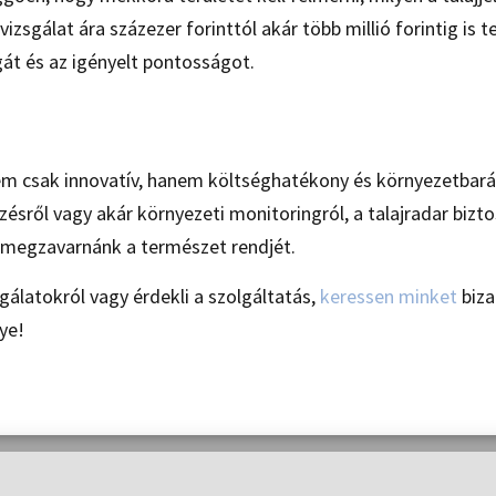
zsgálat ára százezer forinttól akár több millió forintig is t
át és az igényelt pontosságot.
em csak innovatív, hanem költséghatékony és környezetbará
ésről vagy akár környezeti monitoringról, a talajradar biztos
ogy megzavarnánk a természet rendjét.
gálatokról vagy érdekli a szolgáltatás,
keressen minket
biza
ye!