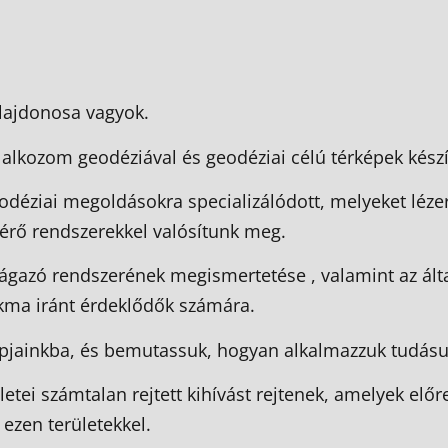
ulajdonosa vagyok.
alkozom geodéziával és geodéziai célú térképek készí
geodéziai megoldásokra specializálódott, melyeket léze
érő rendszerekkel valósítunk meg.
ágazó rendszerének megismertetése , valamint az álta
kma iránt érdeklődők számára.
pjainkba, és bemutassuk, hogyan alkalmazzuk tudásun
ületei számtalan rejtett kihívást rejtenek, amelyek e
ezen területekkel.