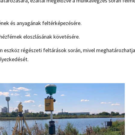
határozására, ezáltal megelőzve a munkavégzés során felme
ének és anyagának feltérképezésére.
ehézfémek eloszlásának követésére.
n eszköz régészeti feltárások során, mivel meghatározhatja
elyezkedését.