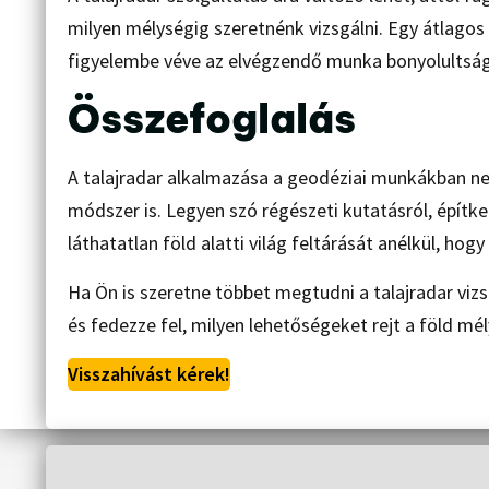
milyen mélységig szeretnénk vizsgálni. Egy átlagos vi
figyelembe véve az elvégzendő munka bonyolultság
Összefoglalás
A talajradar alkalmazása a geodéziai munkákban n
módszer is. Legyen szó régészeti kutatásról, építkez
láthatatlan föld alatti világ feltárását anélkül, h
Ha Ön is szeretne többet megtudni a talajradar vizs
és fedezze fel, milyen lehetőségeket rejt a föld mél
Visszahívást kérek!