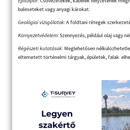
Építőipar
: Csővezetékek, kábelek helyzetének meg
baleseteket vagy anyagi károkat.
Geológiai vizsgálatok:
A földtani rétegek szerkezet
Környezetvédelem:
Szennyezés, például olaj vagy n
Régészeti kutatások
: Meglehetősen nélkülözhetetle
eltemetett történelmi tárgyak, épületek, falak elh