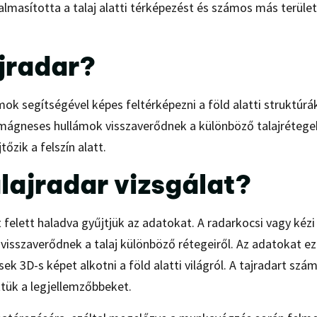
lmasította a talaj alatti térképezést és számos más terület
ajradar?
ok segítségével képes feltérképezni a föld alatti struktúrá
omágneses hullámok visszaverődnek a különböző talajrétegek
őzik a felszín alatt.
lajradar vizsgálat?
t felett haladva gyűjtjük az adatokat. A radarkocsi vagy kézi
isszaverődnek a talaj különböző rétegeiről. Az adatokat ez
k 3D-s képet alkotni a föld alatti világról. A tajradart szá
ttük a legjellemzőbbeket.