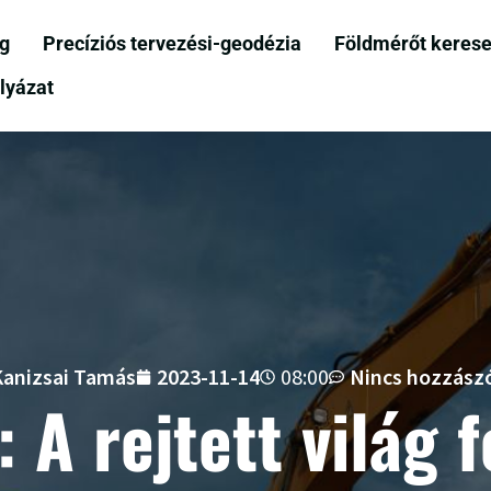
og
Precíziós tervezési-geodézia
Földmérőt kerese
lyázat
anizsai Tamás
2023-11-14
08:00
Nincs hozzász
: A rejtett világ 