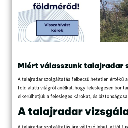
Miért válasszunk talajradar 
A talajradar szolgáltatás felbecsülhetetlen értékű
föld alatti világról anélkül, hogy feleslegesen bon
elkerülhetjük a felesleges károkat, és biztonságo
A talajradar vizsgál
A talajradar szolgáltatás ára változó lehet, attól f