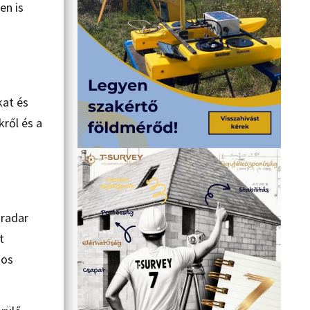
en is
kat és
ről és a
 radar
t
mos