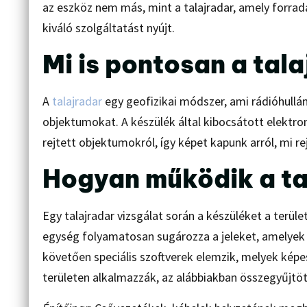
az eszköz nem más, mint a talajradar, amely forrada
kiváló szolgáltatást nyújt.
Mi is pontosan a tal
A
talajradar
egy geofizikai módszer, ami rádióhullám
objektumokat. A készülék által kibocsátott elektr
rejtett objektumokról, így képet kapunk arról, mi rejt
Hogyan működik a ta
Egy talajradar vizsgálat során a készüléket a terüle
egység folyamatosan sugározza a jeleket, amelyek v
követően speciális szoftverek elemzik, melyek képese
területen alkalmazzák, az alábbiakban összegyűjtö