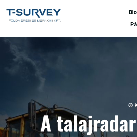
Bl
Pá
K
A talajradar