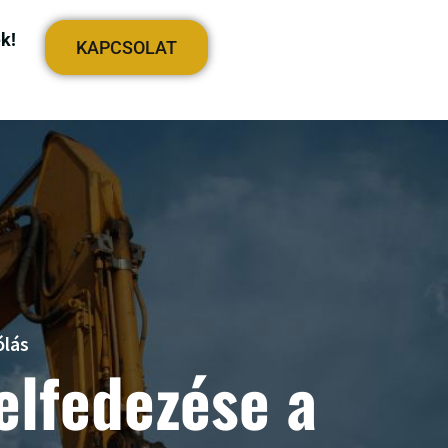
k!
KAPCSOLAT
ólás
felfedezése a