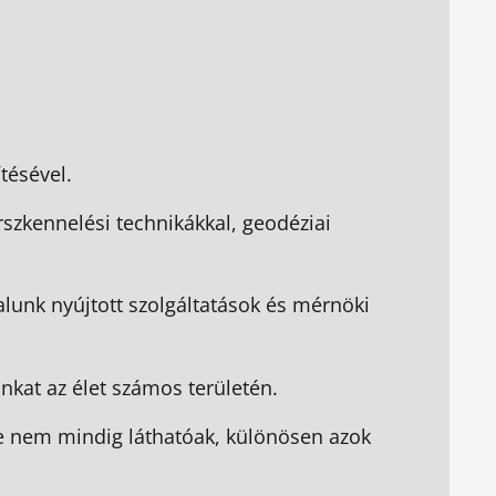
tésével.
rszkennelési technikákkal, geodéziai
lunk nyújtott szolgáltatások és mérnöki
kat az élet számos területén.
lőre nem mindig láthatóak, különösen azok