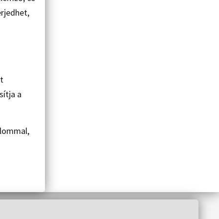
erjedhet,
t
ítja a
lommal,