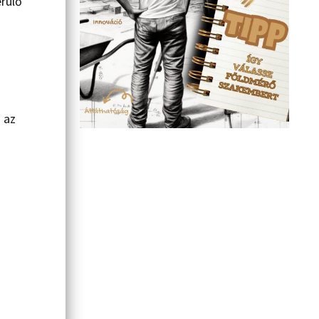
rülő
 az