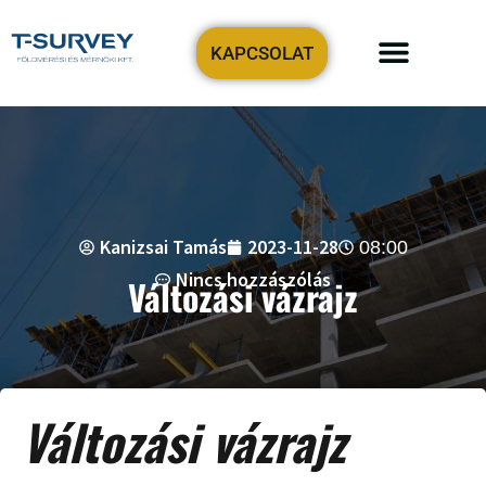
KAPCSOLAT
Precíziós tervezési-geodézia
Földmérőt keresek!
Kanizsai Tamás
2023-11-28
08:00
Nincs hozzászólás
Változási vázrajz
Változási vázrajz