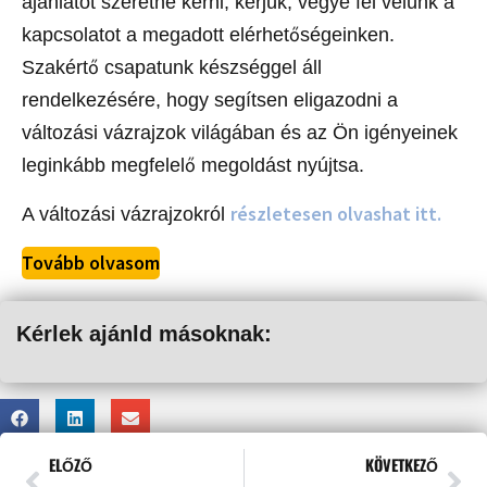
ajánlatot szeretne kérni, kérjük, vegye fel velünk a
kapcsolatot a megadott elérhetőségeinken.
Szakértő csapatunk készséggel áll
rendelkezésére, hogy segítsen eligazodni a
változási vázrajzok világában és az Ön igényeinek
leginkább megfelelő megoldást nyújtsa.
részletesen olvashat itt.
A változási vázrajzokról
Tovább olvasom
Kérlek ajánld másoknak:
ELŐZŐ
KÖVETKEZŐ