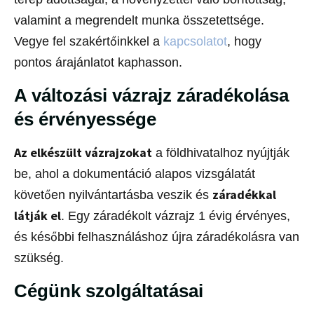
valamint a megrendelt munka összetettsége.
Vegye fel szakértőinkkel a
kapcsolatot
, hogy
pontos árajánlatot kaphasson.
A változási vázrajz záradékolása
és érvényessége
Az elkészült vázrajzokat
a
földhivatalhoz
nyújtják
be, ahol a dokumentáció alapos vizsgálatát
záradékkal
követően nyilvántartásba veszik és
látják el
. Egy záradékolt vázrajz 1 évig érvényes,
és későbbi felhasználáshoz újra záradékolásra van
szükség.
Cégünk szolgáltatásai