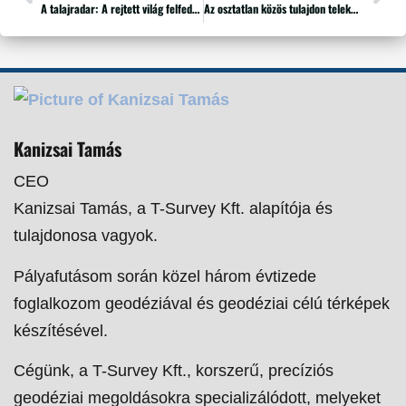
A talajradar: A rejtett világ felfedezése a geodéziában
Az osztatlan közös tulajdon telekmegosztása
Kanizsai Tamás
CEO
Kanizsai Tamás, a T-Survey Kft. alapítója és
tulajdonosa vagyok.
Pályafutásom során közel három évtizede
foglalkozom geodéziával és geodéziai célú térképek
készítésével.
Cégünk, a T-Survey Kft., korszerű, precíziós
geodéziai megoldásokra specializálódott, melyeket