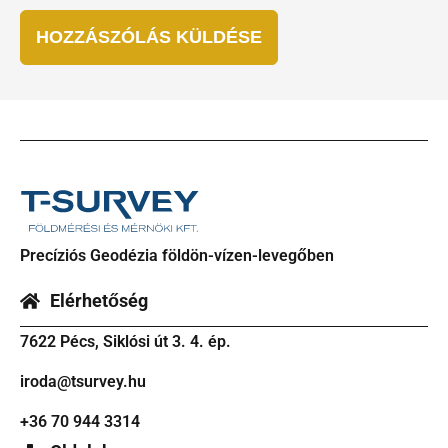
Precíziós Geodézia földön-vízen-levegőben
Elérhetőség
7622 Pécs, Siklósi út 3. 4. ép.
iroda@tsurvey.hu
+36 70 944 3314