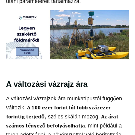
utáni paramétereit tartalmazza.
A változási vázrajz ára
A változási vázrajzok ára munkatípustól függően
100 ezer forinttól több százezer
változik, a
forintig terjedő,
Az árat
széles skálán mozog.
számos tényező befolyásolhatja
, mint például a
terep adottságai, a növényzettel való borítottság,