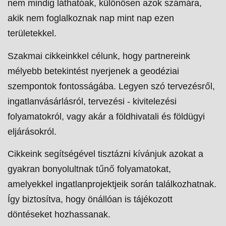
nem mindig láthatóak, különösen azok számára,
akik nem foglalkoznak nap mint nap ezen
területekkel.
Szakmai cikkeinkkel célunk, hogy partnereink
mélyebb betekintést nyerjenek a geodéziai
szempontok fontosságába. Legyen szó tervezésről,
ingatlanvásárlásról, tervezési - kivitelezési
folyamatokról, vagy akár a földhivatali és földügyi
eljárásokról.
Cikkeink segítségével tisztázni kívánjuk azokat a
gyakran bonyolultnak tűnő folyamatokat,
amelyekkel ingatlanprojektjeik során találkozhatnak.
Így biztosítva, hogy önállóan is tájékozott
döntéseket hozhassanak.