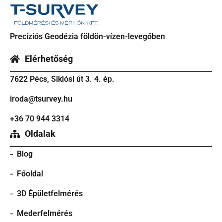
Precíziós Geodézia földön-vízen-levegőben
Elérhetőség
7622 Pécs, Siklósi út 3. 4. ép.
iroda@tsurvey.hu
+36 70 944 3314
Oldalak
Blog
Főoldal
3D Épületfelmérés
Mederfelmérés