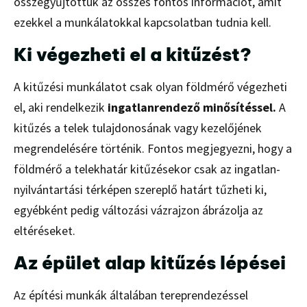
összegyűjtöttük az összes fontos információt, amit
ezekkel a munkálatokkal kapcsolatban tudnia kell.
Ki végezheti el a kitűzést?
A kitűzési munkálatot csak olyan földmérő végezheti
el, aki rendelkezik
ingatlanrendező minősítéssel.
A
kitűzés a telek tulajdonosának vagy kezelőjének
megrendelésére történik. Fontos megjegyezni, hogy a
földmérő a telekhatár kitűzésekor csak az ingatlan-
nyilvántartási térképen szereplő határt tűzheti ki,
egyébként pedig változási vázrajzon ábrázolja az
eltéréseket.
Az épület alap kitűzés lépései
Az építési munkák általában tereprendezéssel