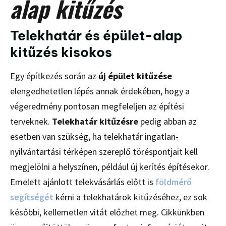
alap kitűzés
Telekhatár és épület-alap
kitűzés kisokos
Egy építkezés során az
új épület kitűzése
elengedhetetlen lépés annak érdekében, hogy a
végeredmény pontosan megfeleljen az építési
terveknek.
Telekhatár kitűzésre
pedig abban az
esetben van szükség, ha telekhatár ingatlan-
nyilvántartási térképen szereplő töréspontjait kell
megjelölni a helyszínen, például új kerítés építésekor.
Emelett ajánlott telekvásárlás előtt is
földmérő
segítségét
kérni a telekhatárok kitűzéséhez, ez sok
későbbi, kellemetlen vitát előzhet meg. Cikkünkben