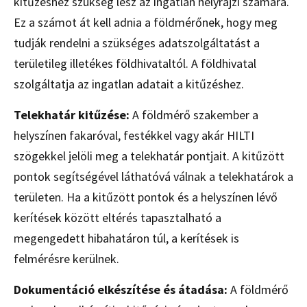
kitűzéshez szükség lesz az ingatlan helyrajzi számára.
Ez a számot át kell adnia a földmérőnek, hogy meg
tudják rendelni a szükséges adatszolgáltatást a
területileg illetékes földhivataltól. A földhivatal
szolgáltatja az ingatlan adatait a kitűzéshez.
Telekhatár kitűzése:
A földmérő szakember a
helyszínen fakaróval, festékkel vagy akár HILTI
szögekkel jelöli meg a telekhatár pontjait. A kitűzött
pontok segítségével láthatóvá válnak a telekhatárok a
területen. Ha a kitűzött pontok és a helyszínen lévő
kerítések között eltérés tapasztalható a
megengedett hibahatáron túl, a kerítések is
felmérésre kerülnek.
Dokumentáció elkészítése és átadása:
A földmérő