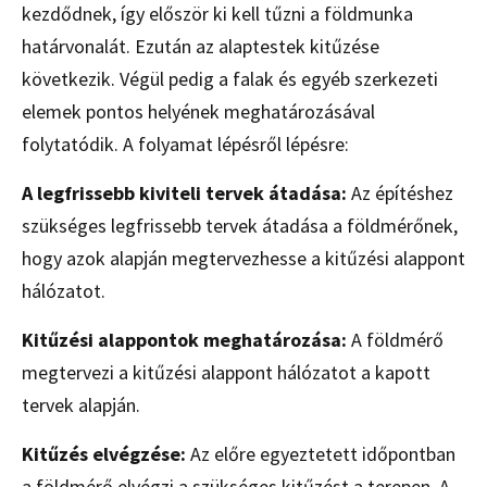
kezdődnek, így először ki kell tűzni a földmunka
határvonalát. Ezután az alaptestek kitűzése
következik. Végül pedig a falak és egyéb szerkezeti
elemek pontos helyének meghatározásával
folytatódik. A folyamat lépésről lépésre:
A legfrissebb kiviteli tervek átadása:
Az építéshez
szükséges legfrissebb tervek átadása a földmérőnek,
hogy azok alapján megtervezhesse a kitűzési alappont
hálózatot.
Kitűzési alappontok meghatározása:
A földmérő
megtervezi a kitűzési alappont hálózatot a kapott
tervek alapján.
Kitűzés elvégzése:
Az előre egyeztetett időpontban
a földmérő elvégzi a szükséges kitűzést a terepen. A