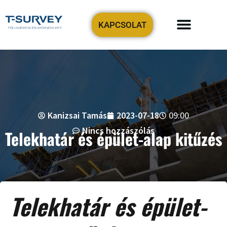
KAPCSOLAT
Precíziós tervezési-geodézia
Földmérőt keresek!
Kanizsai Tamás
2023-07-18
09:00
Nincs hozzászólás
Telekhatár és épület-alap kitűzés
Telekhatár és épület-