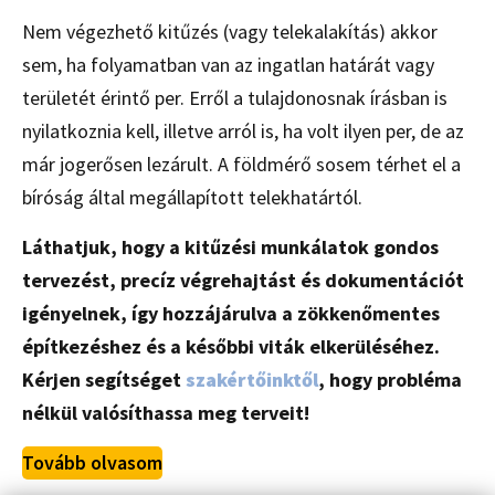
Nem végezhető kitűzés (vagy telekalakítás) akkor
sem, ha folyamatban van az ingatlan határát vagy
területét érintő per. Erről a tulajdonosnak írásban is
nyilatkoznia kell, illetve arról is, ha volt ilyen per, de az
már jogerősen lezárult. A földmérő sosem térhet el a
bíróság által megállapított telekhatártól.
Láthatjuk, hogy a kitűzési munkálatok gondos
tervezést, precíz végrehajtást és dokumentációt
igényelnek, így hozzájárulva a zökkenőmentes
építkezéshez és a későbbi viták elkerüléséhez.
Kérjen segítséget
szakértőinktől
, hogy probléma
nélkül valósíthassa meg terveit!
Tovább olvasom