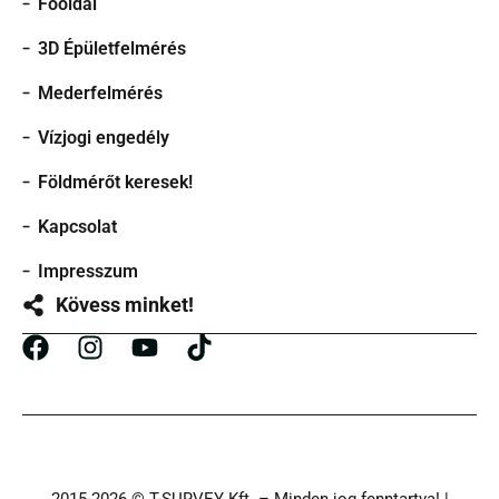
Főoldal
3D Épületfelmérés
Mederfelmérés
Vízjogi engedély
Földmérőt keresek!
Kapcsolat
Impresszum
Kövess minket!
2015-2026 © T-SURVEY Kft. – Minden jog fenntartva! |