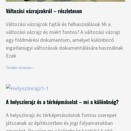
Változási vázrajzokról – részletesen
Változási vázrajzok fajtái és felhasználásuk Mi a
változási vázrajz és miért fontos? A változási vázrajz
egy földmérési dokumentum, amelyet különböző
ingatlanügyi változások dokumentálására használnak.
Ezek
Tovább olvasom »
A helyszínrajz és a térképmásolat – mi a különbség?
A helyszínrajz és térképmásolatok fontos szerepet
játszanak az építészetben és jogi folyamatokban
egyaránt. De vajon mi a különbség köztük? A cikk