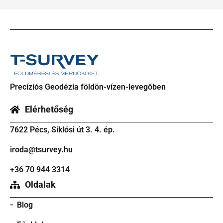
Precíziós Geodézia földön-vízen-levegőben
Elérhetőség
7622 Pécs, Siklósi út 3. 4. ép.
iroda@tsurvey.hu
+36 70 944 3314
Oldalak
Blog