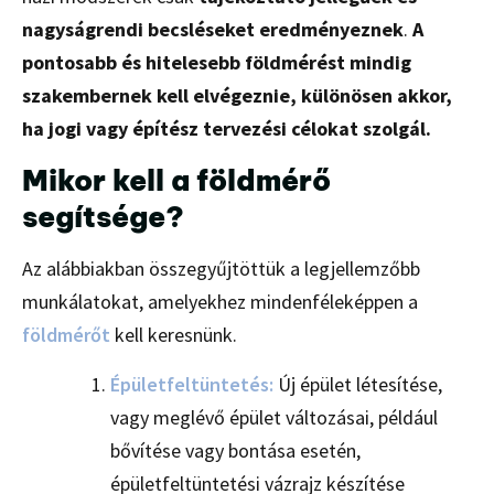
nagyságrendi becsléseket eredményeznek
.
A
pontosabb és hitelesebb földmérést mindig
szakembernek kell elvégeznie, különösen akkor,
ha jogi vagy építész tervezési célokat szolgál.
Mikor kell a földmérő
segítsége?
Az alábbiakban összegyűjtöttük a legjellemzőbb
munkálatokat, amelyekhez mindenféleképpen a
földmérőt
kell keresnünk.
Épületfeltüntetés:
Új épület létesítése,
vagy meglévő épület változásai, például
bővítése vagy bontása esetén,
épületfeltüntetési vázrajz készítése