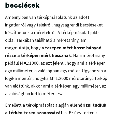
becslések
Amennyiben van térképmásolatunk az adott
ingatlanról vagy telekről, nagyságrendi becsléseket
készíthetünk a méretekről. A térképmásolat jobb
oldali sarkában található a méretarány, ami
megmutatja, hogy
a terepen mért hossz hányad
része a térképen mért hossznak
. Ha a méretarány
például M=1:1000, az azt jelenti, hogy ami a térképen
egy milliméter, a valóságban egy méter. Ugyanezen a
logika mentén, hogyha M=1:2000 méretarányú térkép
van előttünk, akkor ami a térképen egy milliméter, az
a valóságban kettő méter lesz.
Emellett a térképmásolat alapján
ellenőrizni tudjuk
a térkép-terep azonosságát
is. Ez úgy történik,