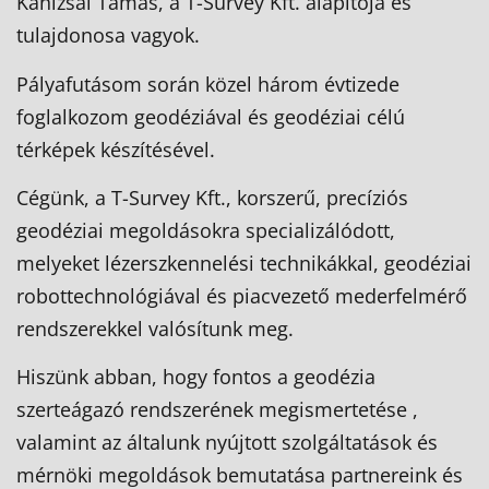
Kanizsai Tamás, a T-Survey Kft. alapítója és
tulajdonosa vagyok.
Pályafutásom során közel három évtizede
foglalkozom geodéziával és geodéziai célú
térképek készítésével.
Cégünk, a T-Survey Kft., korszerű, precíziós
geodéziai megoldásokra specializálódott,
melyeket lézerszkennelési technikákkal, geodéziai
robottechnológiával és piacvezető mederfelmérő
rendszerekkel valósítunk meg.
Hiszünk abban, hogy fontos a geodézia
szerteágazó rendszerének megismertetése ,
valamint az általunk nyújtott szolgáltatások és
mérnöki megoldások bemutatása partnereink és