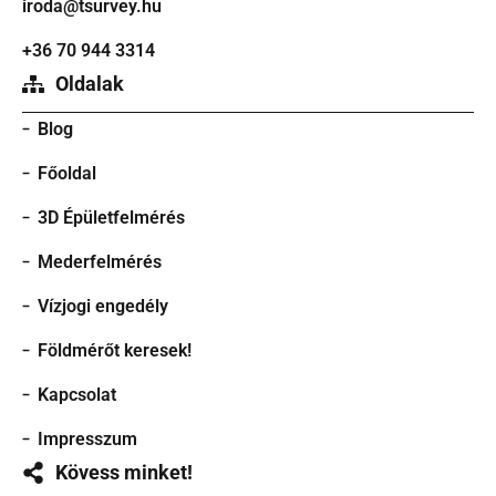
iroda@tsurvey.hu
+36 70 944 3314
Oldalak
Blog
Főoldal
3D Épületfelmérés
Mederfelmérés
Vízjogi engedély
Földmérőt keresek!
Kapcsolat
Impresszum
Kövess minket!