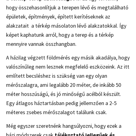
hogy összehasonlítjuk a terepen lévő és megtalálható
épületek, építmények, épített kerítéseknek az
alakzatait a térkép másolaton lévő alakzatokkal. Így
képet kaphatunk arról, hogy a terep és a térkép
mennyire vannak összhangban.
A házilag végzett földmérés egy másik akadálya, hogy
valószínűleg nem lesznek megfelelő eszközeink. Az itt
említett becsléshez is szükség van egy olyan
mérőszalagra, ami legalább 20 méter, de inkább 50
méter hosszúságú, és jó minőségű acélból készült.
Egy átlagos háztartásban pedig jellemzően a 2-5
méteres zsebes mérőszalagot találunk csak.
Még egyszer szeretnénk hangsúlyozni, hogy ezek a
házi módszerek csak
tájékoztató jellegűek és