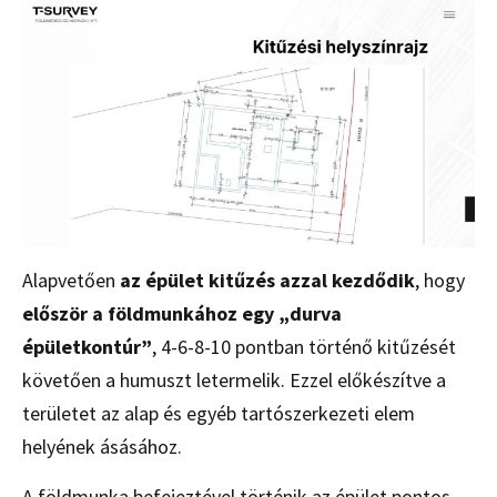
Alapvetően
az épület kitűzés azzal kezdődik
, hogy
először a földmunkához egy „durva
épületkontúr”
, 4-6-8-10 pontban történő kitűzését
követően a humuszt letermelik. Ezzel előkészítve a
területet az alap és egyéb tartószerkezeti elem
helyének ásásához.
A földmunka befejeztével történik az épület pontos