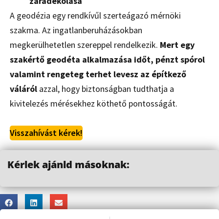
záradékolása
A geodézia egy rendkívűl szerteágazó mérnöki
szakma. Az ingatlanberuházásokban
megkerülhetetlen szereppel rendelkezik.
Mert egy
szakértő geodéta alkalmazása időt, pénzt spórol
valamint rengeteg terhet levesz az építkező
váláról
azzal, hogy biztonságban tudthatja a
kivitelezés mérésekhez köthető pontosságát.
Visszahívást kérek!
Kérlek ajánld másoknak: