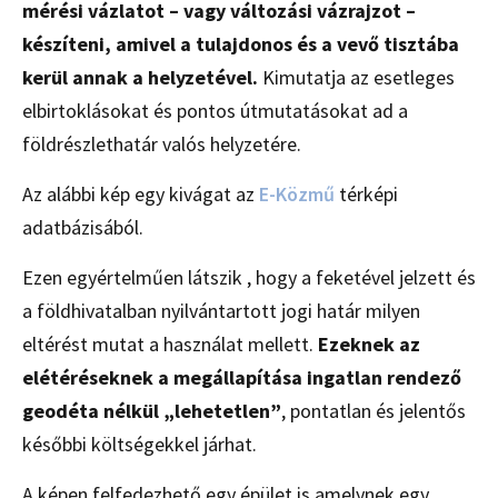
mérési vázlatot – vagy változási vázrajzot –
készíteni, amivel a tulajdonos és a vevő tisztába
kerül annak a helyzetével.
Kimutatja az esetleges
elbirtoklásokat és pontos útmutatásokat ad a
földrészlethatár valós helyzetére.
Az alábbi kép egy kivágat az
E-Közmű
térképi
adatbázisából.
Ezen egyértelműen látszik , hogy a feketével jelzett és
a földhivatalban nyilvántartott jogi határ milyen
eltérést mutat a használat mellett.
Ezeknek az
elétéréseknek a megállapítása ingatlan rendező
geodéta nélkül „lehetetlen”
, pontatlan és jelentős
későbbi költségekkel járhat.
A képen felfedezhető egy épület is amelynek egy