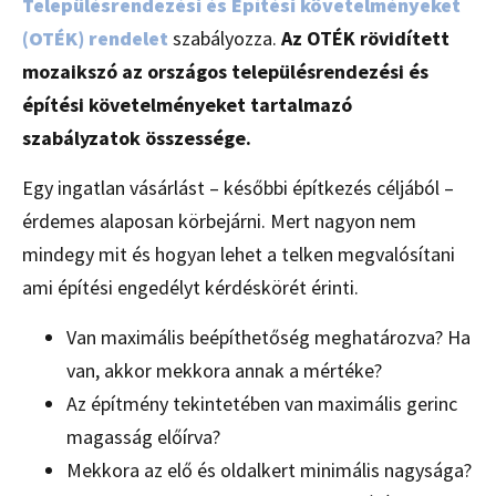
Településrendezési és Építési követelményeket
(OTÉK) rendelet
szabályozza.
Az OTÉK rövidített
mozaikszó az országos településrendezési és
építési követelményeket tartalmazó
szabályzatok összessége.
Egy ingatlan vásárlást – későbbi építkezés céljából –
érdemes alaposan körbejárni. Mert nagyon nem
mindegy mit és hogyan lehet a telken megvalósítani
ami építési engedélyt kérdéskörét érinti.
Van maximális beépíthetőség meghatározva? Ha
van, akkor mekkora annak a mértéke?
Az építmény tekintetében van maximális gerinc
magasság előírva?
Mekkora az elő és oldalkert minimális nagysága?