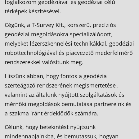
foglalkozom geodéziával és geodéziai célú
térképek készítésével.
Cégünk, a T-Survey Kft., korszerű, precíziós
geodéziai megoldásokra specializálódott,
melyeket lézerszkennelési technikákkal, geodéziai
robottechnológiával és piacvezető mederfelmérő
rendszerekkel valósítunk meg.
Hiszünk abban, hogy fontos a geodézia
szerteágazó rendszerének megismertetése ,
valamint az általunk nyújtott szolgáltatások és
mérnöki megoldások bemutatása partnereink és
a szakma iránt érdeklődők számára.
Célunk, hogy betekintést nyújtsunk
mindennapjainkba, és bemutassuk, hogyan