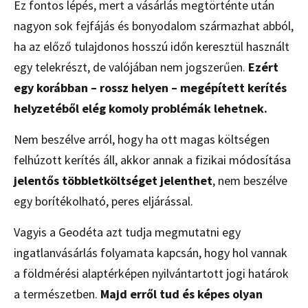
Ez fontos lépés, mert a vásárlás megtörténte után
nagyon sok fejfájás és bonyodalom származhat abból,
ha az előző tulajdonos hosszú időn keresztül használt
egy telekrészt, de valójában nem jogszerűen.
Ezért
egy korábban – rossz helyen – megépített kerítés
helyzetéből elég komoly problémák lehetnek.
Nem beszélve arról, hogy ha ott magas költségen
felhúzott kerítés áll, akkor annak a fizikai módosítása
jelentős többletköltséget jelenthet
, nem beszélve
egy borítékolható, peres eljárással.
Vagyis a Geodéta azt tudja megmutatni egy
ingatlanvásárlás folyamata kapcsán, hogy hol vannak
a földmérési alaptérképen nyilvántartott jogi határok
a természetben.
Majd erről tud és képes olyan