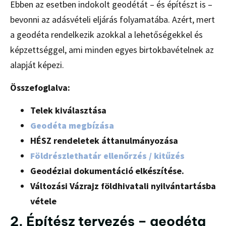
Ebben az esetben indokolt geodétát – és építészt is –
bevonni az adásvételi eljárás folyamatába. Azért, mert
a geodéta rendelkezik azokkal a lehetőségekkel és
képzettséggel, ami minden egyes birtokbavételnek az
alapját képezi.
Összefoglalva:
Telek kiválasztása
Geodéta megbízása
HÉSZ rendeletek áttanulmányozása
Földrészlethatár ellenőrzés / kitűzés
Geodéziai dokumentáció elkészítése.
Változási Vázrajz földhivatali nyilvántartásba
vétele
2. Építész tervezés – geodéta