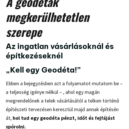
A geodéták
megkerülhetetlen
szerepe
Az ingatlan vásárlásoknál és
építkezéseknél
„Kell egy Geodéta!”
Ebben a bejegyzésben azt a folyamatot mutatom be –
a teljesség igénye nélkül – , ahol egy magán
megrendelőnek a telek vásárlásától a telken történő
építészeti tervezésen keresztül majd annak építésén
át,
hol tud egy geodéta pénzt, időt és fejfájást
spórolni.