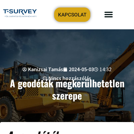
KAPCSOLAT
Precíziós tervezési-geodézia
Földmérőt keresek!
Kanizsai Tamás
2024-05-03
14:32
Nincs hozzászólás
A geodéták megkerülhetetlen
szerepe