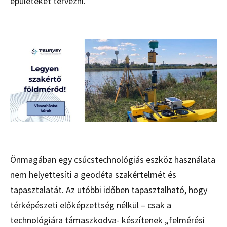
épületeket tervezni.
Önmagában egy csúcstechnológiás eszköz használata
nem helyettesíti a geodéta szakértelmét és
tapasztalatát. Az utóbbi időben tapasztalható, hogy
térképészeti előképzettség nélkül – csak a
technológiára támaszkodva- készítenek „felmérési