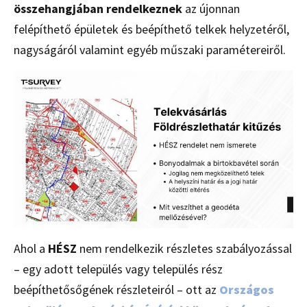
összehangjában rendelkeznek
az újonnan
felépíthető épületek és beépíthető telkek helyzetéről,
nagyságáról valamint egyéb műszaki paramétereiről.
Ahol a
HÉSZ
nem rendelkezik részletes szabályozással
– egy adott település vagy település rész
beépíthetősőgének részleteiról – ott az
Országos