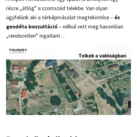
része „átlóg” a szomszéd telekbe. Van olyan
ügyfelünk aki a térképmásolat megtekintése –
és
geodéta konzultáció
– nélkül vett meg hasonlóan
„rendezetlen” ingatlant…